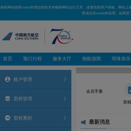
新
跳
窗
转
南航网站使用cookie和类似的技术来确保网站运行正常，改善您的用户体验。网站上
口
到
赞成这些cookie的设置。如果
打
主
开
要
无
内
障
容
碍
区
说
域
明
页
面,
首页
预订行程
服务大厅
南航假期
明珠俱乐
按
Alt
加
波
账户管理
浪
键
打
会员手册
开
里程管理
导
里
盲
模
式
里程累积
最新消息